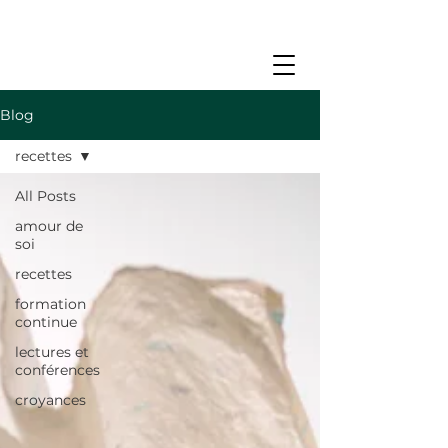
Blog
recettes
All Posts
amour de
soi
recettes
formation
continue
lectures et
conférences
croyances