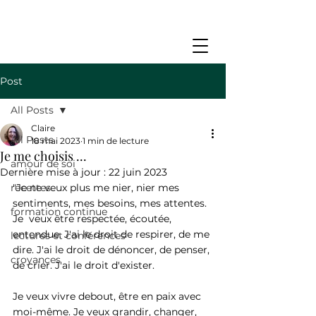
Post
All Posts
Claire
All Posts
18 mai 2023
1 min de lecture
Je me choisis ...
amour de soi
Dernière mise à jour :
22 juin 2023
recettes
"Je ne veux plus me nier, nier mes 
sentiments, mes besoins, mes attentes. 
formation continue
Je  veux être respectée, écoutée, 
entendue. J'ai le droit de respirer, de me 
lectures et conférences
dire. J'ai le droit de dénoncer, de penser, 
croyances
de crier. J'ai le droit d'exister.
Je veux vivre debout, être en paix avec 
moi-même. Je veux grandir, changer, 